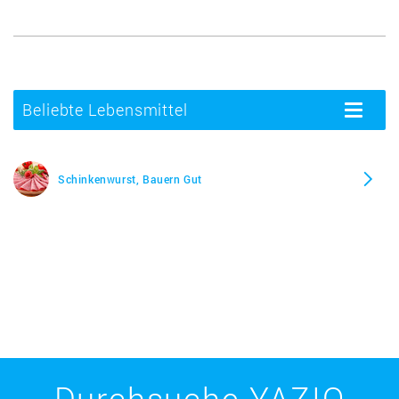
Beliebte Lebensmittel
Toggle
navigatio
Schinkenwurst, Bauern Gut
Durchsuche YAZIO