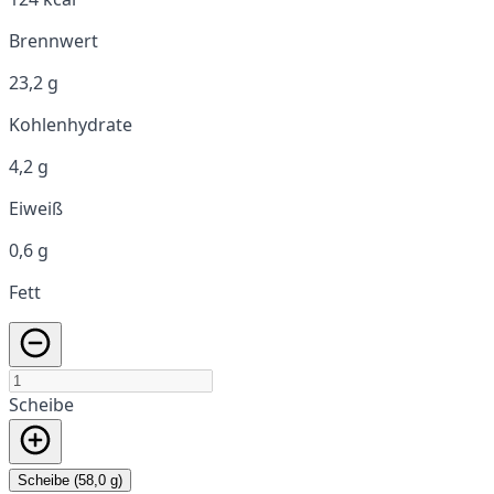
Brennwert
23,2 g
Kohlenhydrate
4,2 g
Eiweiß
0,6 g
Fett
Scheibe
Scheibe (58,0 g)