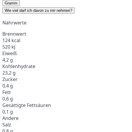
Gramm
Wie viel darf ich davon zu mir nehmen?
Nährwerte
Brennwert
124 kcal
520 kJ
Eiweiß
4,2 g
Kohlenhydrate
23,2 g
Zucker
0,4 g
Fett
0,6 g
Gesättigte Fettsäuren
0,1 g
Andere
Salz
0,8 g