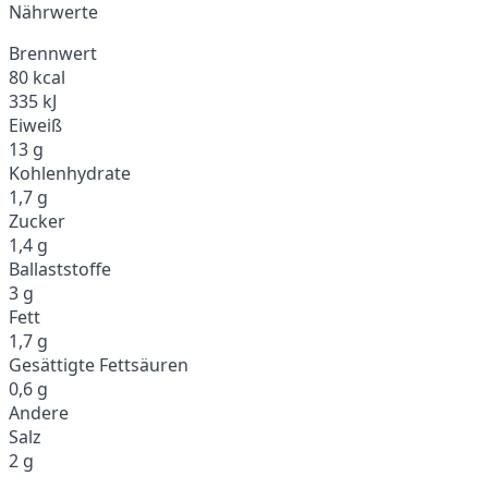
Nährwerte
Brennwert
80 kcal
335 kJ
Eiweiß
13 g
Kohlenhydrate
1,7 g
Zucker
1,4 g
Ballaststoffe
3 g
Fett
1,7 g
Gesättigte Fettsäuren
0,6 g
Andere
Salz
2 g