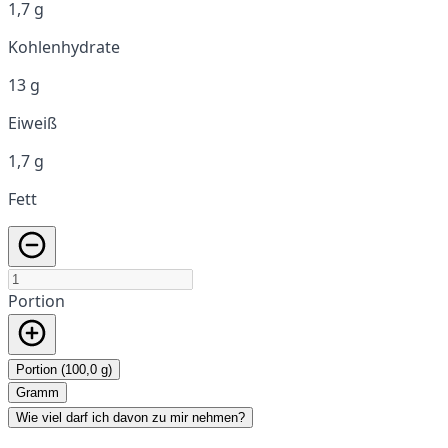
1,7 g
Kohlenhydrate
13 g
Eiweiß
1,7 g
Fett
Portion
Portion (100,0 g)
Gramm
Wie viel darf ich davon zu mir nehmen?