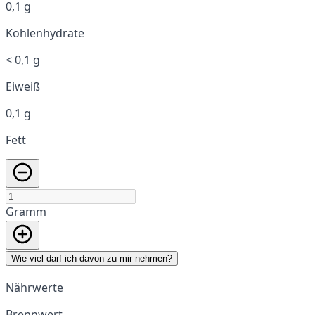
0,1 g
Kohlenhydrate
< 0,1 g
Eiweiß
0,1 g
Fett
Gramm
Wie viel darf ich davon zu mir nehmen?
Nährwerte
Brennwert