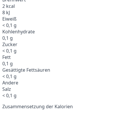
2 kcal
8 kJ
Eiweiß
< 0,1 g
Kohlenhydrate
0,1 g
Zucker
< 0,1 g
Fett
0,1 g
Gesättigte Fettsäuren
< 0,1 g
Andere
Salz
< 0,1 g
Zusammensetzung der Kalorien