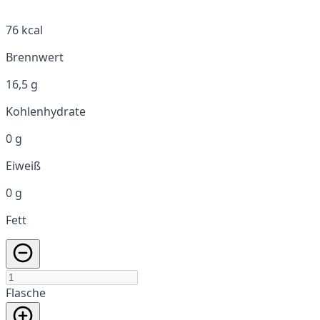
76 kcal
Brennwert
16,5 g
Kohlenhydrate
0 g
Eiweiß
0 g
Fett
Flasche