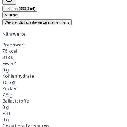
Flasche (330,0 ml)
Milliliter
Wie viel darf ich davon zu mir nehmen?
Nährwerte
Brennwert
76 kcal
318 kJ
Eiweiß
0 g
Kohlenhydrate
16,5 g
Zucker
7,9 g
Ballaststoffe
0 g
Fett
0 g
Gesättigte Fettsäuren