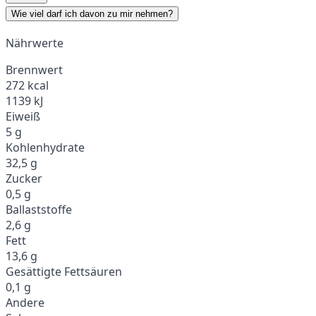
Wie viel darf ich davon zu mir nehmen?
Nährwerte
Brennwert
272 kcal
1139 kJ
Eiweiß
5 g
Kohlenhydrate
32,5 g
Zucker
0,5 g
Ballaststoffe
2,6 g
Fett
13,6 g
Gesättigte Fettsäuren
0,1 g
Andere