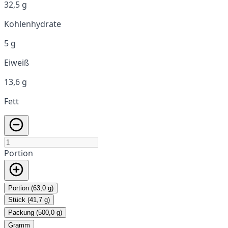
32,5 g
Kohlenhydrate
5 g
Eiweiß
13,6 g
Fett
Portion
Portion (63,0 g)
Stück (41,7 g)
Packung (500,0 g)
Gramm