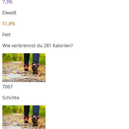
7,3%
Eiweiß
51,8%
Fett
Wie verbrennst du 281 Kalorien?
7067
Schritte