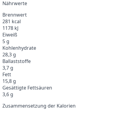
Nährwerte
Brennwert
281 kcal
1178 kJ
Eiweiß
5 g
Kohlenhydrate
28,3 g
Ballaststoffe
3,7 g
Fett
15,8 g
Gesättigte Fettsäuren
3,6 g
Zusammensetzung der Kalorien