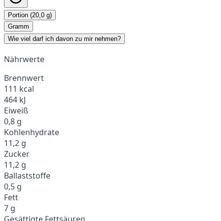
Portion (20,0 g)
Gramm
Wie viel darf ich davon zu mir nehmen?
Nährwerte
Brennwert
111 kcal
464 kJ
Eiweiß
0,8 g
Kohlenhydrate
11,2 g
Zucker
11,2 g
Ballaststoffe
0,5 g
Fett
7 g
Gesättigte Fettsäuren