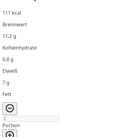
111 kcal
Brennwert
11,2 g
Kohlenhydrate
0,8 g
Eiweiß
7 g
Fett
Portion