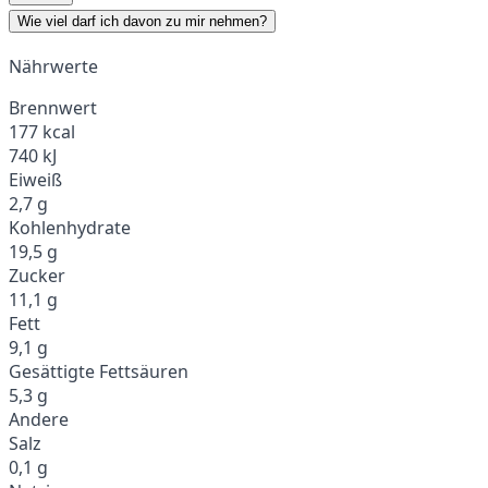
Wie viel darf ich davon zu mir nehmen?
Nährwerte
Brennwert
177 kcal
740 kJ
Eiweiß
2,7 g
Kohlenhydrate
19,5 g
Zucker
11,1 g
Fett
9,1 g
Gesättigte Fettsäuren
5,3 g
Andere
Salz
0,1 g