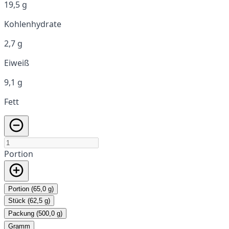
19,5 g
Kohlenhydrate
2,7 g
Eiweiß
9,1 g
Fett
Portion
Portion (65,0 g)
Stück (62,5 g)
Packung (500,0 g)
Gramm