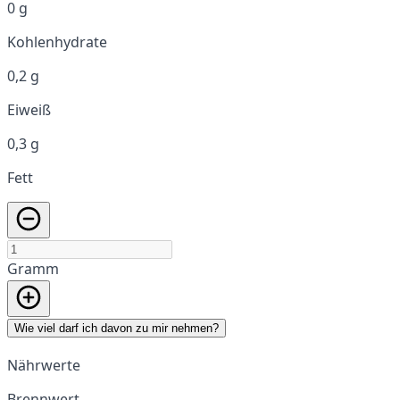
0 g
Kohlenhydrate
0,2 g
Eiweiß
0,3 g
Fett
Gramm
Wie viel darf ich davon zu mir nehmen?
Nährwerte
Brennwert