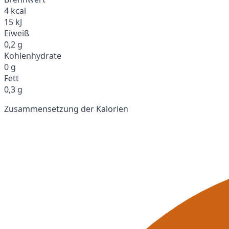
4 kcal
15 kJ
Eiweiß
0,2 g
Kohlenhydrate
0 g
Fett
0,3 g
Zusammensetzung der Kalorien