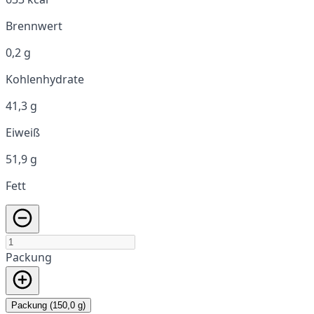
Brennwert
0,2 g
Kohlenhydrate
41,3 g
Eiweiß
51,9 g
Fett
Packung
Packung (150,0 g)