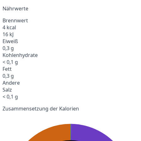
Nährwerte
Brennwert
4 kcal
16 kJ
Eiweiß
0,3 g
Kohlenhydrate
< 0,1 g
Fett
0,3 g
Andere
Salz
< 0,1 g
Zusammensetzung der Kalorien