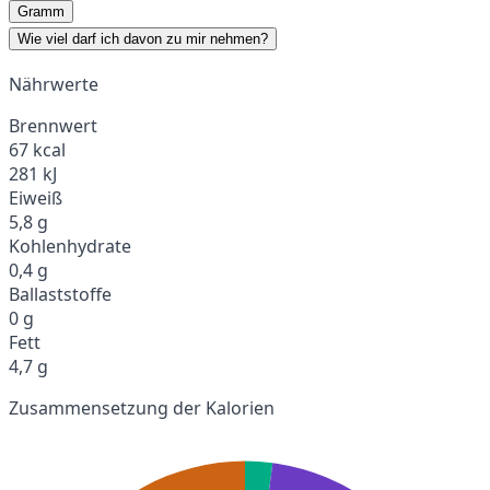
Gramm
Wie viel darf ich davon zu mir nehmen?
Nährwerte
Brennwert
67 kcal
281 kJ
Eiweiß
5,8 g
Kohlenhydrate
0,4 g
Ballaststoffe
0 g
Fett
4,7 g
Zusammensetzung der Kalorien