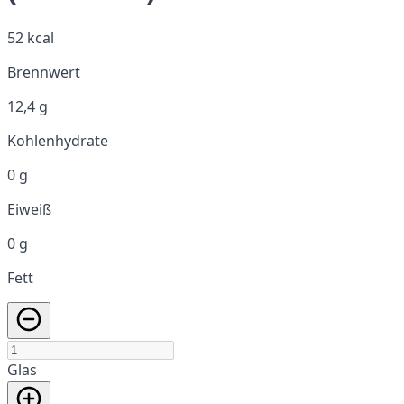
52 kcal
Brennwert
12,4 g
Kohlenhydrate
0 g
Eiweiß
0 g
Fett
Glas