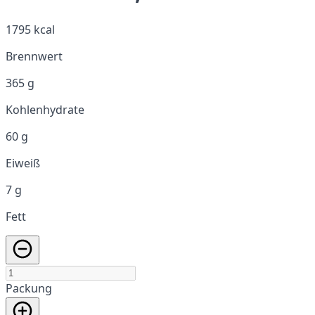
1795 kcal
Brennwert
365 g
Kohlenhydrate
60 g
Eiweiß
7 g
Fett
Packung