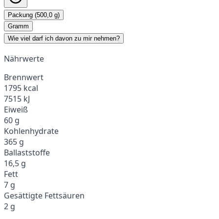
Packung (500,0 g)
Gramm
Wie viel darf ich davon zu mir nehmen?
Nährwerte
Brennwert
1795 kcal
7515 kJ
Eiweiß
60 g
Kohlenhydrate
365 g
Ballaststoffe
16,5 g
Fett
7 g
Gesättigte Fettsäuren
2 g