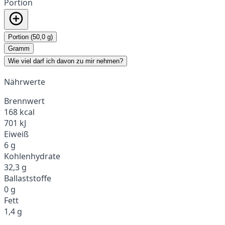
Portion
Portion (50,0 g)
Gramm
Wie viel darf ich davon zu mir nehmen?
Nährwerte
Brennwert
168 kcal
701 kJ
Eiweiß
6 g
Kohlenhydrate
32,3 g
Ballaststoffe
0 g
Fett
1,4 g