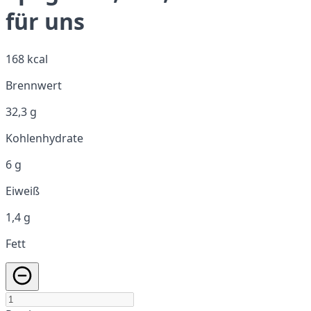
für uns
168 kcal
Brennwert
32,3 g
Kohlenhydrate
6 g
Eiweiß
1,4 g
Fett