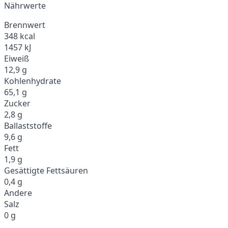
Nährwerte
Brennwert
348 kcal
1457 kJ
Eiweiß
12,9 g
Kohlenhydrate
65,1 g
Zucker
2,8 g
Ballaststoffe
9,6 g
Fett
1,9 g
Gesättigte Fettsäuren
0,4 g
Andere
Salz
0 g