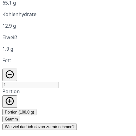
65,1 g
Kohlenhydrate
12,9 g
Eiweiß
1,9 g
Fett
Portion
Portion (100,0 g)
Gramm
Wie viel darf ich davon zu mir nehmen?