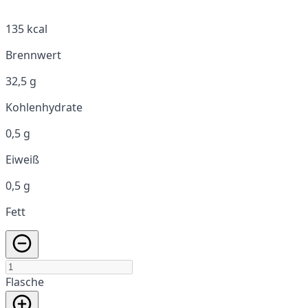
135 kcal
Brennwert
32,5 g
Kohlenhydrate
0,5 g
Eiweiß
0,5 g
Fett
Flasche