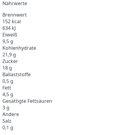
Nährwerte
Brennwert
152 kcal
634 kJ
Eiweiß
9,5 g
Kohlenhydrate
21,9 g
Zucker
18 g
Ballaststoffe
0,5 g
Fett
4,5 g
Gesättigte Fettsäuren
3 g
Andere
Salz
0,1 g