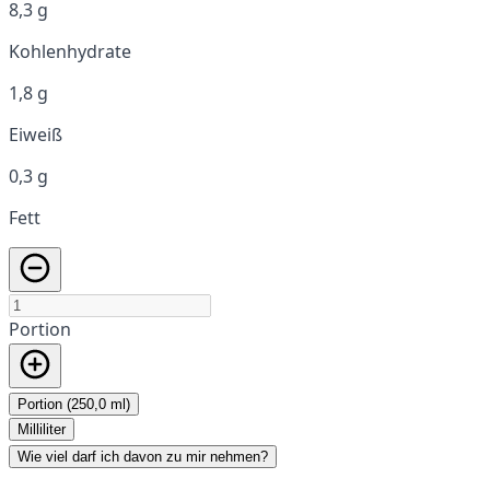
8,3 g
Kohlenhydrate
1,8 g
Eiweiß
0,3 g
Fett
Portion
Portion (250,0 ml)
Milliliter
Wie viel darf ich davon zu mir nehmen?