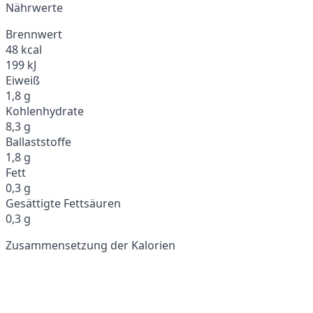
Nährwerte
Brennwert
48 kcal
199 kJ
Eiweiß
1,8 g
Kohlenhydrate
8,3 g
Ballaststoffe
1,8 g
Fett
0,3 g
Gesättigte Fettsäuren
0,3 g
Zusammensetzung der Kalorien