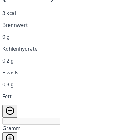
3 kcal
Brennwert
0 g
Kohlenhydrate
0,2 g
Eiweiß
0,3 g
Fett
Gramm