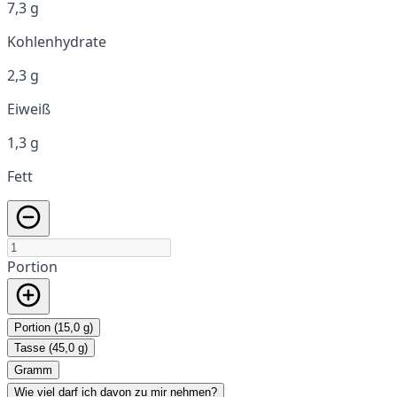
7,3 g
Kohlenhydrate
2,3 g
Eiweiß
1,3 g
Fett
Portion
Portion (15,0 g)
Tasse (45,0 g)
Gramm
Wie viel darf ich davon zu mir nehmen?