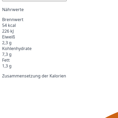
Nährwerte
Brennwert
54 kcal
226 kJ
Eiweiß
2,3 g
Kohlenhydrate
7,3 g
Fett
1,3 g
Zusammensetzung der Kalorien