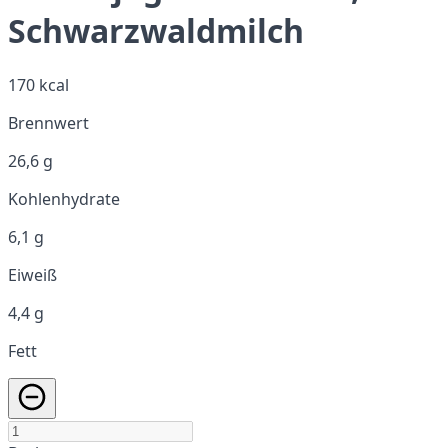
Schwarzwaldmilch
170 kcal
Brennwert
26,6 g
Kohlenhydrate
6,1 g
Eiweiß
4,4 g
Fett