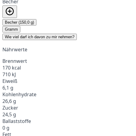
Becher
Becher (150,0 g)
Gramm
Wie viel darf ich davon zu mir nehmen?
Nährwerte
Brennwert
170 kcal
710 kJ
Eiweiß
6,1 g
Kohlenhydrate
26,6 g
Zucker
24,5 g
Ballaststoffe
0 g
Fett