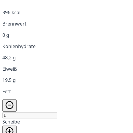
396 kcal
Brennwert
0 g
Kohlenhydrate
48,2 g
Eiweiß
19,5 g
Fett
Scheibe