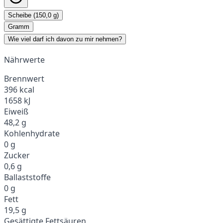
Scheibe (150,0 g)
Gramm
Wie viel darf ich davon zu mir nehmen?
Nährwerte
Brennwert
396 kcal
1658 kJ
Eiweiß
48,2 g
Kohlenhydrate
0 g
Zucker
0,6 g
Ballaststoffe
0 g
Fett
19,5 g
Gesättigte Fettsäuren