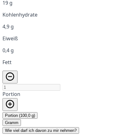
19 g
Kohlenhydrate
4,9 g
Eiweiß
0,4 g
Fett
Portion
Portion (100,0 g)
Gramm
Wie viel darf ich davon zu mir nehmen?