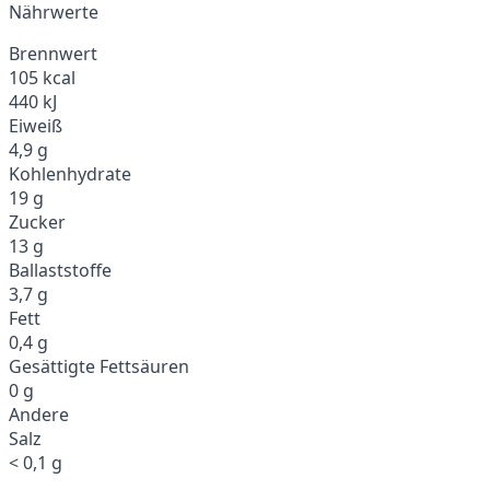
Nährwerte
Brennwert
105 kcal
440 kJ
Eiweiß
4,9 g
Kohlenhydrate
19 g
Zucker
13 g
Ballaststoffe
3,7 g
Fett
0,4 g
Gesättigte Fettsäuren
0 g
Andere
Salz
< 0,1 g