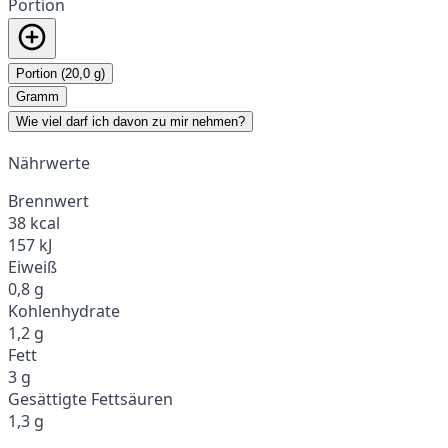
Portion
Portion (20,0 g)
Gramm
Wie viel darf ich davon zu mir nehmen?
Nährwerte
Brennwert
38 kcal
157 kJ
Eiweiß
0,8 g
Kohlenhydrate
1,2 g
Fett
3 g
Gesättigte Fettsäuren
1,3 g