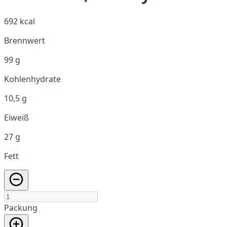
692 kcal
Brennwert
99 g
Kohlenhydrate
10,5 g
Eiweiß
27 g
Fett
Packung