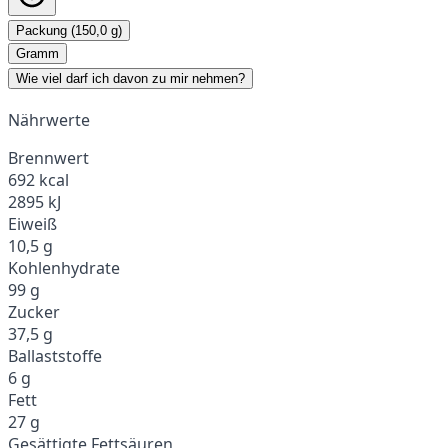
Packung (150,0 g)
Gramm
Wie viel darf ich davon zu mir nehmen?
Nährwerte
Brennwert
692 kcal
2895 kJ
Eiweiß
10,5 g
Kohlenhydrate
99 g
Zucker
37,5 g
Ballaststoffe
6 g
Fett
27 g
Gesättigte Fettsäuren