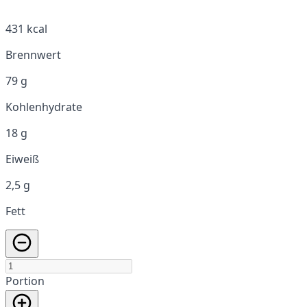
431 kcal
Brennwert
79 g
Kohlenhydrate
18 g
Eiweiß
2,5 g
Fett
Portion