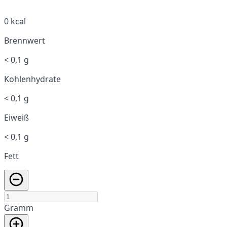
0 kcal
Brennwert
< 0,1 g
Kohlenhydrate
< 0,1 g
Eiweiß
< 0,1 g
Fett
Gramm