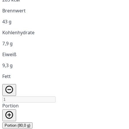
Brennwert
43 g
Kohlenhydrate
7,9 g
Eiweiß
9,3 g
Fett
Portion
Portion (80,0 g)