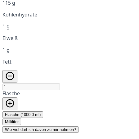
115 g
Kohlenhydrate
1 g
Eiweiß
1 g
Fett
Flasche
Flasche (1000,0 ml)
Milliliter
Wie viel darf ich davon zu mir nehmen?