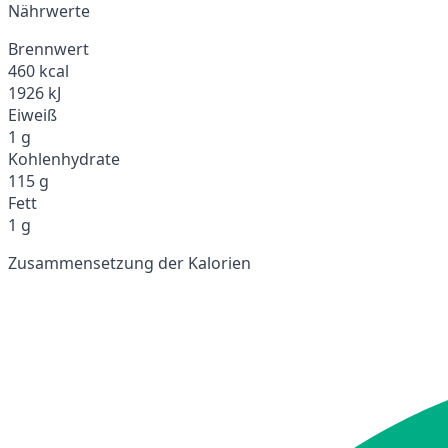
Nährwerte
Brennwert
460 kcal
1926 kJ
Eiweiß
1 g
Kohlenhydrate
115 g
Fett
1 g
Zusammensetzung der Kalorien