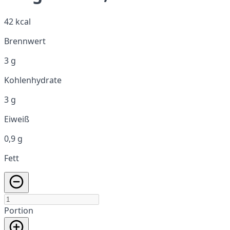
42 kcal
Brennwert
3 g
Kohlenhydrate
3 g
Eiweiß
0,9 g
Fett
Portion