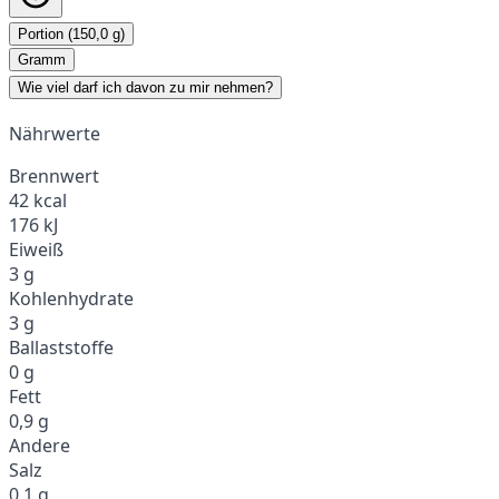
Portion (150,0 g)
Gramm
Wie viel darf ich davon zu mir nehmen?
Nährwerte
Brennwert
42 kcal
176 kJ
Eiweiß
3 g
Kohlenhydrate
3 g
Ballaststoffe
0 g
Fett
0,9 g
Andere
Salz
0,1 g