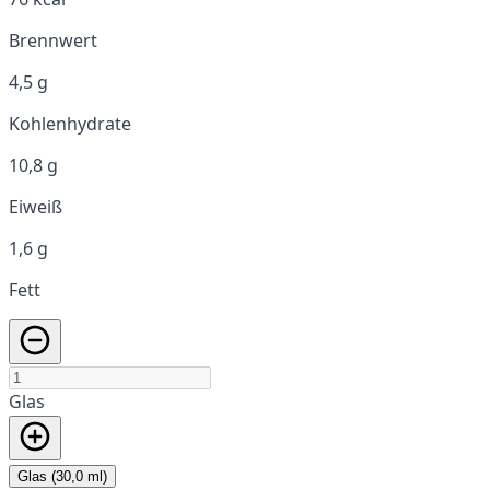
Brennwert
4,5 g
Kohlenhydrate
10,8 g
Eiweiß
1,6 g
Fett
Glas
Glas (30,0 ml)