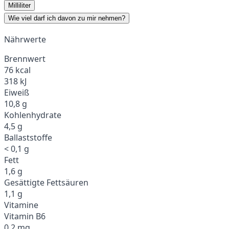
Milliliter
Wie viel darf ich davon zu mir nehmen?
Nährwerte
Brennwert
76 kcal
318 kJ
Eiweiß
10,8 g
Kohlenhydrate
4,5 g
Ballaststoffe
< 0,1 g
Fett
1,6 g
Gesättigte Fettsäuren
1,1 g
Vitamine
Vitamin B6
0,2 mg