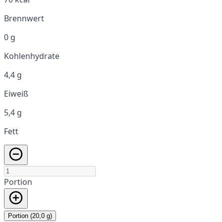
Brennwert
0 g
Kohlenhydrate
4,4 g
Eiweiß
5,4 g
Fett
Portion
Portion (20,0 g)