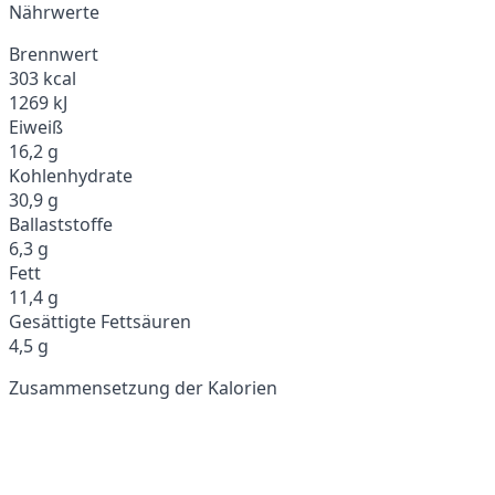
Nährwerte
Brennwert
303 kcal
1269 kJ
Eiweiß
16,2 g
Kohlenhydrate
30,9 g
Ballaststoffe
6,3 g
Fett
11,4 g
Gesättigte Fettsäuren
4,5 g
Zusammensetzung der Kalorien