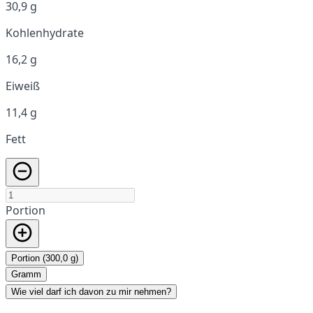
30,9 g
Kohlenhydrate
16,2 g
Eiweiß
11,4 g
Fett
Portion
Portion (300,0 g)
Gramm
Wie viel darf ich davon zu mir nehmen?