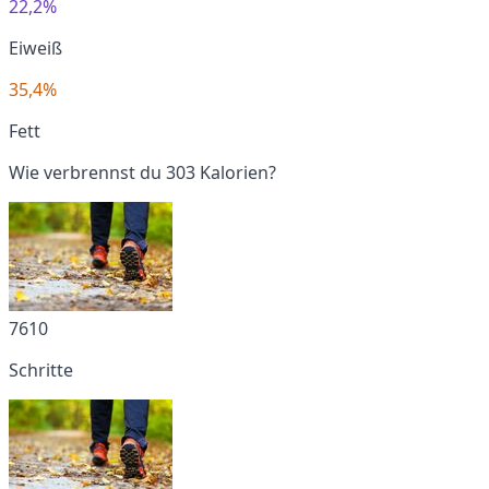
22,2%
Eiweiß
35,4%
Fett
Wie verbrennst du 303 Kalorien?
7610
Schritte