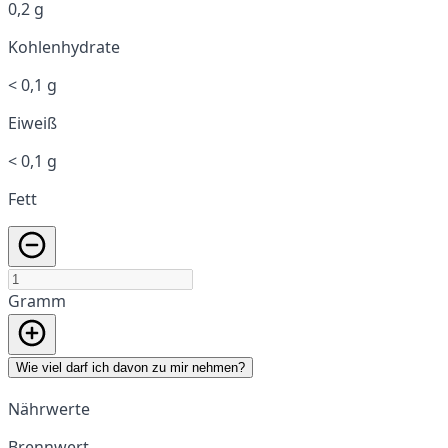
0,2 g
Kohlenhydrate
< 0,1 g
Eiweiß
< 0,1 g
Fett
Gramm
Wie viel darf ich davon zu mir nehmen?
Nährwerte
Brennwert