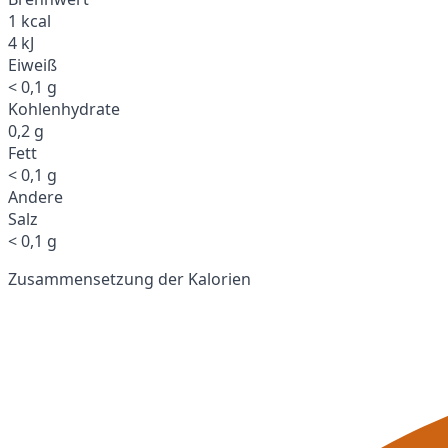
1 kcal
4 kJ
Eiweiß
< 0,1 g
Kohlenhydrate
0,2 g
Fett
< 0,1 g
Andere
Salz
< 0,1 g
Zusammensetzung der Kalorien