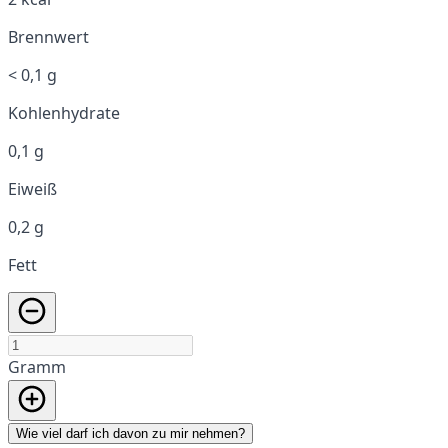
Brennwert
< 0,1 g
Kohlenhydrate
0,1 g
Eiweiß
0,2 g
Fett
Gramm
Wie viel darf ich davon zu mir nehmen?