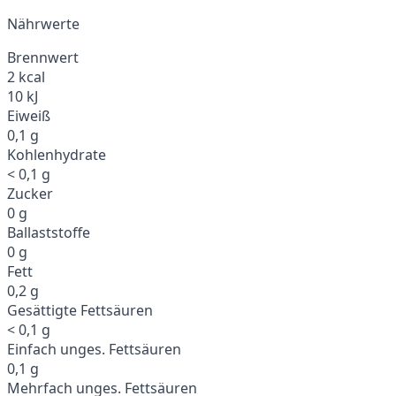
Nährwerte
Brennwert
2 kcal
10 kJ
Eiweiß
0,1 g
Kohlenhydrate
< 0,1 g
Zucker
0 g
Ballaststoffe
0 g
Fett
0,2 g
Gesättigte Fettsäuren
< 0,1 g
Einfach unges. Fettsäuren
0,1 g
Mehrfach unges. Fettsäuren