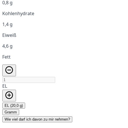
0,8 g
Kohlenhydrate
1,4 g
Eiweiß
4,6 g
Fett
EL
EL (20,0 g)
Gramm
Wie viel darf ich davon zu mir nehmen?