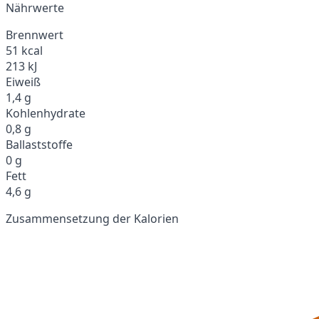
Nährwerte
Brennwert
51 kcal
213 kJ
Eiweiß
1,4 g
Kohlenhydrate
0,8 g
Ballaststoffe
0 g
Fett
4,6 g
Zusammensetzung der Kalorien