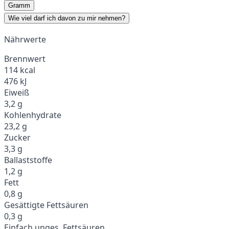
Gramm
Wie viel darf ich davon zu mir nehmen?
Nährwerte
Brennwert
114 kcal
476 kJ
Eiweiß
3,2 g
Kohlenhydrate
23,2 g
Zucker
3,3 g
Ballaststoffe
1,2 g
Fett
0,8 g
Gesättigte Fettsäuren
0,3 g
Einfach unges. Fettsäuren