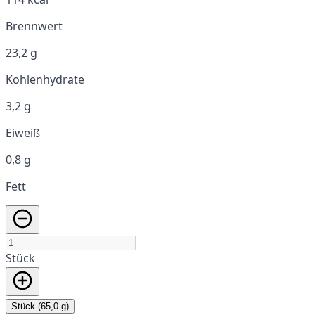
Brennwert
23,2 g
Kohlenhydrate
3,2 g
Eiweiß
0,8 g
Fett
Stück
Stück (65,0 g)