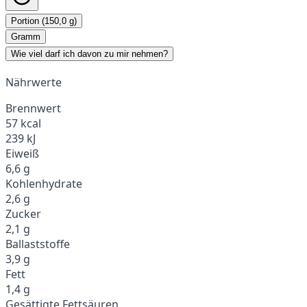
Portion (150,0 g)
Gramm
Wie viel darf ich davon zu mir nehmen?
Nährwerte
Brennwert
57 kcal
239 kJ
Eiweiß
6,6 g
Kohlenhydrate
2,6 g
Zucker
2,1 g
Ballaststoffe
3,9 g
Fett
1,4 g
Gesättigte Fettsäuren