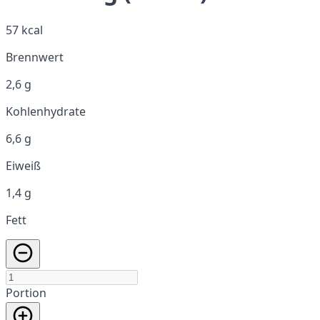
57 kcal
Brennwert
2,6 g
Kohlenhydrate
6,6 g
Eiweiß
1,4 g
Fett
Portion