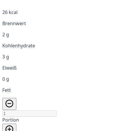
26 kcal
Brennwert
2 g
Kohlenhydrate
3 g
Eiweiß
0 g
Fett
Portion