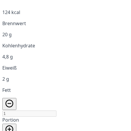
124 kcal
Brennwert
20 g
Kohlenhydrate
4,8 g
Eiweiß
2 g
Fett
Portion