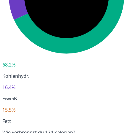
68,2%
Kohlenhydr.
16,4%
Eiweiß
15,5%
Fett
Wie verbrennst du 124 Kalorien?