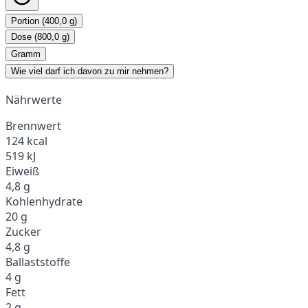
Portion (400,0 g)
Dose (800,0 g)
Gramm
Wie viel darf ich davon zu mir nehmen?
Nährwerte
Brennwert
124 kcal
519 kJ
Eiweiß
4,8 g
Kohlenhydrate
20 g
Zucker
4,8 g
Ballaststoffe
4 g
Fett
2 g