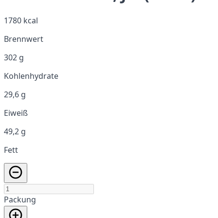
1780 kcal
Brennwert
302 g
Kohlenhydrate
29,6 g
Eiweiß
49,2 g
Fett
Packung