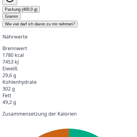
Packung (400,0 g)
Gramm
Wie viel darf ich davon zu mir nehmen?
Nährwerte
Brennwert
1780 kcal
7453 kJ
Eiweiß
29,6 g
Kohlenhydrate
302 g
Fett
49,2 g
Zusammensetzung der Kalorien