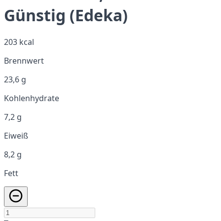
Günstig (Edeka)
203 kcal
Brennwert
23,6 g
Kohlenhydrate
7,2 g
Eiweiß
8,2 g
Fett