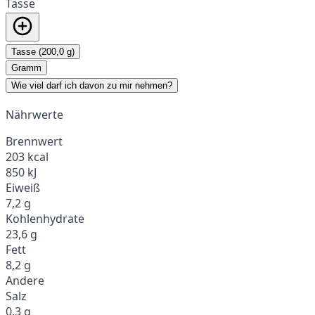
Tasse
Tasse (200,0 g)
Gramm
Wie viel darf ich davon zu mir nehmen?
Nährwerte
Brennwert
203 kcal
850 kJ
Eiweiß
7,2 g
Kohlenhydrate
23,6 g
Fett
8,2 g
Andere
Salz
0,3 g