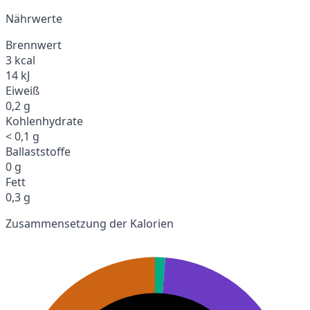
Nährwerte
Brennwert
3 kcal
14 kJ
Eiweiß
0,2 g
Kohlenhydrate
< 0,1 g
Ballaststoffe
0 g
Fett
0,3 g
Zusammensetzung der Kalorien