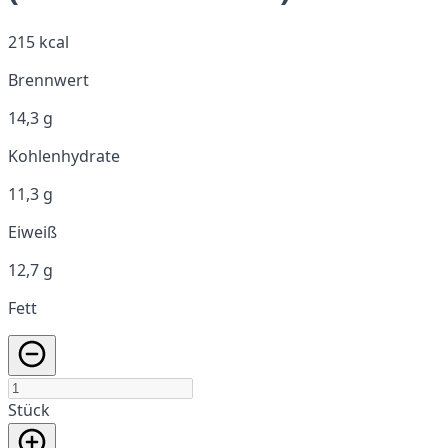
215 kcal
Brennwert
14,3 g
Kohlenhydrate
11,3 g
Eiweiß
12,7 g
Fett
Stück