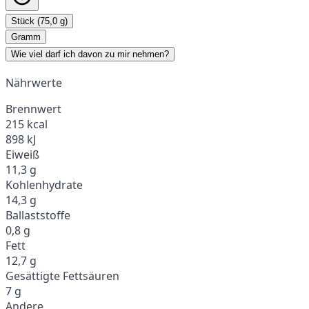
Stück (75,0 g)
Gramm
Wie viel darf ich davon zu mir nehmen?
Nährwerte
Brennwert
215 kcal
898 kJ
Eiweiß
11,3 g
Kohlenhydrate
14,3 g
Ballaststoffe
0,8 g
Fett
12,7 g
Gesättigte Fettsäuren
7 g
Andere