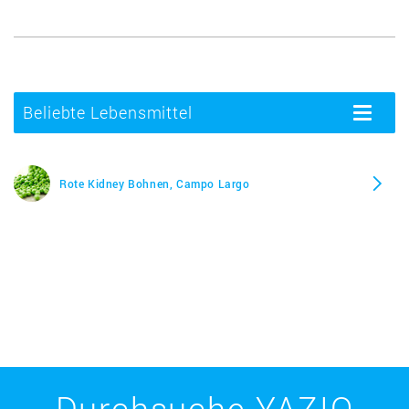
Beliebte Lebensmittel
Toggle
navigatio
Rote Kidney Bohnen, Campo Largo
Durchsuche YAZIO