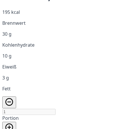
195 kcal
Brennwert
30 g
Kohlenhydrate
10 g
Eiweiß
3 g
Fett
Portion