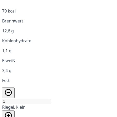
79 kcal
Brennwert
12,6 g
Kohlenhydrate
1,1 g
Eiweiß
3,4 g
Fett
Riegel, klein