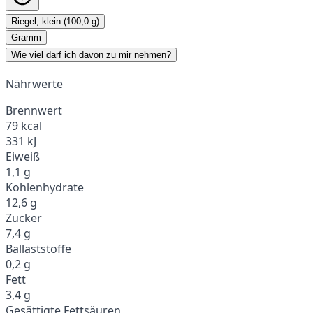
Riegel, klein (100,0 g)
Gramm
Wie viel darf ich davon zu mir nehmen?
Nährwerte
Brennwert
79 kcal
331 kJ
Eiweiß
1,1 g
Kohlenhydrate
12,6 g
Zucker
7,4 g
Ballaststoffe
0,2 g
Fett
3,4 g
Gesättigte Fettsäuren