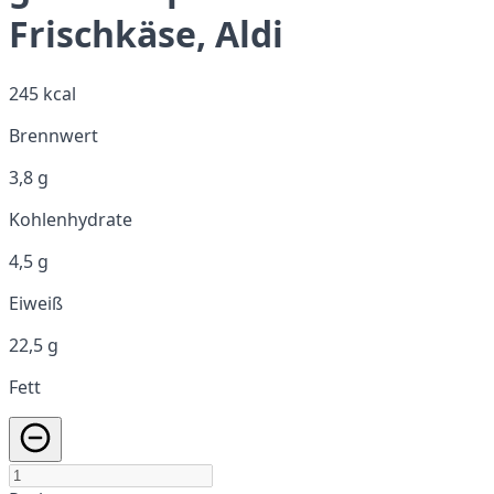
Frischkäse, Aldi
245 kcal
Brennwert
3,8 g
Kohlenhydrate
4,5 g
Eiweiß
22,5 g
Fett