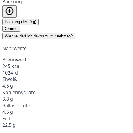
Packung
Packung (150,0 g)
Gramm
Wie viel darf ich davon zu mir nehmen?
Nährwerte
Brennwert
245 kcal
1024 kJ
Eiweiß
4,5 g
Kohlenhydrate
3,8 g
Ballaststoffe
4,5 g
Fett
22,5 g